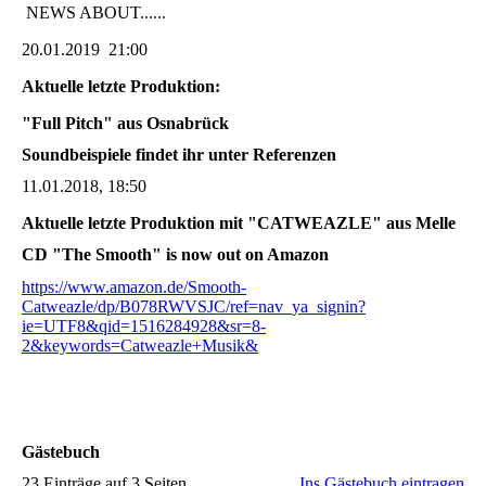
NEWS ABOUT......
20.01.2019 21:00
Aktuelle letzte Produktion:
"Full Pitch" aus Osnabrück
Soundbeispiele findet ihr unter Referenzen
11.01.2018, 18:50
Aktuelle letzte Produktion mit "CATWEAZLE" aus Melle
CD "The Smooth" is now out on Amazon
https://www.amazon.de/Smooth-
Catweazle/dp/B078RWVSJC/ref=nav_ya_signin?
ie=UTF8&qid=1516284928&sr=8-
2&keywords=Catweazle+Musik&
Gästebuch
23 Einträge auf 3 Seiten
Ins Gästebuch eintragen