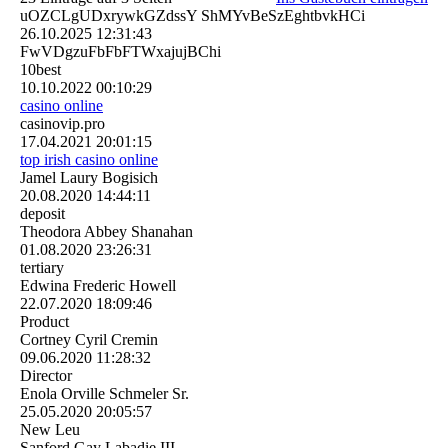
uOZCLgUDxrywkGZdssY ShMYvBeSzEghtbvkHCi
26.10.2025
12:31:43
FwVDgzuFbFbFTWxajujBChi
10best
10.10.2022
00:10:29
casino online
casinovip.pro
17.04.2021
20:01:15
top irish casino online
Jamel Laury Bogisich
20.08.2020
14:44:11
deposit
Theodora Abbey Shanahan
01.08.2020
23:26:31
tertiary
Edwina Frederic Howell
22.07.2020
18:09:46
Product
Cortney Cyril Cremin
09.06.2020
11:28:32
Director
Enola Orville Schmeler Sr.
25.05.2020
20:05:57
New Leu
Sanford Gay Labadie III