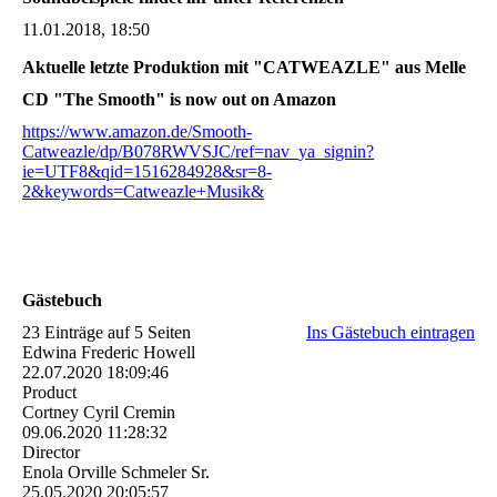
11.01.2018, 18:50
Aktuelle letzte Produktion mit "CATWEAZLE" aus Melle
CD "The Smooth" is now out on Amazon
https://www.amazon.de/Smooth-
Catweazle/dp/B078RWVSJC/ref=nav_ya_signin?
ie=UTF8&qid=1516284928&sr=8-
2&keywords=Catweazle+Musik&
Gästebuch
23 Einträge auf 5 Seiten
Ins Gästebuch eintragen
Edwina Frederic Howell
22.07.2020
18:09:46
Product
Cortney Cyril Cremin
09.06.2020
11:28:32
Director
Enola Orville Schmeler Sr.
25.05.2020
20:05:57