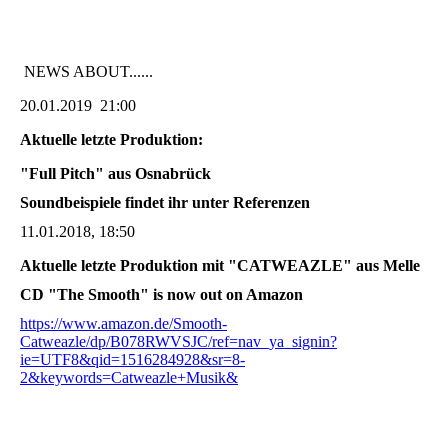
NEWS ABOUT......
20.01.2019 21:00
Aktuelle letzte Produktion:
"Full Pitch" aus Osnabrück
Soundbeispiele findet ihr unter Referenzen
11.01.2018, 18:50
Aktuelle letzte Produktion mit "CATWEAZLE" aus Melle
CD "The Smooth" is now out on Amazon
https://www.amazon.de/Smooth-
Catweazle/dp/B078RWVSJC/ref=nav_ya_signin?
ie=UTF8&qid=1516284928&sr=8-
2&keywords=Catweazle+Musik&