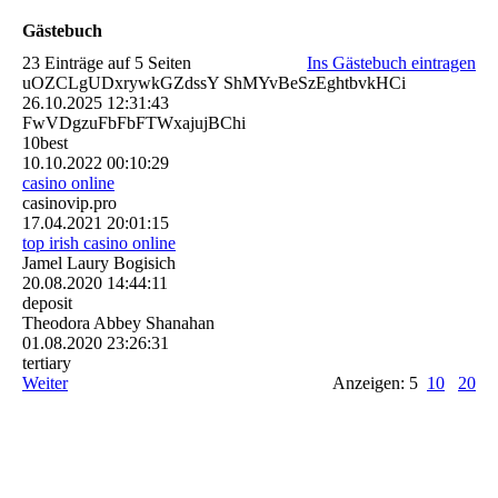
Gästebuch
23 Einträge auf 5 Seiten
Ins Gästebuch eintragen
uOZCLgUDxrywkGZdssY ShMYvBeSzEghtbvkHCi
26.10.2025
12:31:43
FwVDgzuFbFbFTWxajujBChi
10best
10.10.2022
00:10:29
casino online
casinovip.pro
17.04.2021
20:01:15
top irish casino online
Jamel Laury Bogisich
20.08.2020
14:44:11
deposit
Theodora Abbey Shanahan
01.08.2020
23:26:31
tertiary
Weiter
Anzeigen: 5
10
20