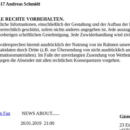
17 Andreas Schmidt
LE RECHTE VORBEHALTEN.
liche Informationen, einschließlich der Gestaltung und der Aufbau der 
berrechtlich geschützt, sofern nichts anderes angegeben ist. Jede ausz
vorherigen schriftlichen Genehmigung. Jede Zuwiderhandlung wird zivil-
widersprechen hiermit ausdrücklich der Nutzung von im Rahmen unserer
aktdaten durch Dritte (z.B. zur Übersendung von nicht ausdrücklich a
rmationsmaterialien). Im Falle der unverlangten Zusendung von Werbe
gegen die Absender mit allen rechtlichen Konsequenzen vorgehen.
en Fan
NEWS ABOUT......
Gäst
20.01.2019 21:00
23 Ei