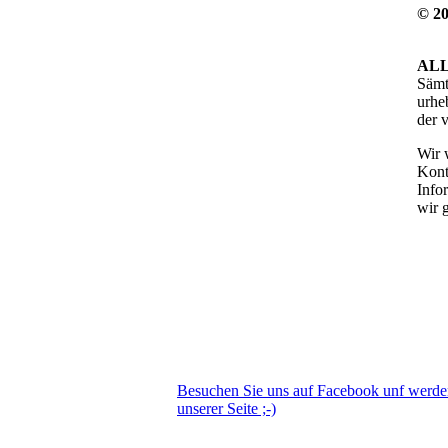
© 20
AL
Sämt
urhe
der 
Wir 
Kont
Info
wir 
Besuchen Sie uns auf Facebook unf werd
unserer Seite ;-)