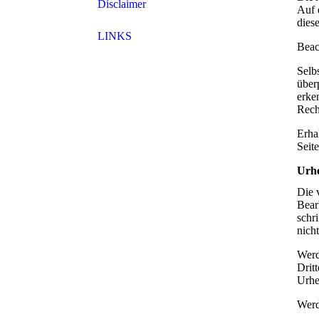
Disclaimer
Auf 
dies
LINKS
Beach
Selb
über
erke
Rech
Erha
Seite
Urhe
Die 
Bear
schr
nich
Werd
Drit
Urhe
Werd