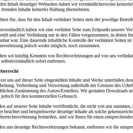
den Inhalt derartiger Webseiten haben wir verständlicherweise keinerle
e fremden Inhalte keinerlei Haftung übernehmen.
ten Sie, dass für den Inhalt verlinkter Seiten stets der jeweilige Betreib
stverständlich haben wir eine verlinkte Seite zum Zeitpunkt unserer Ve
prüft und eine Verlinkung nur in den Fällen vorgenommen, in denen für
nnbar war. Eine dauernde inhaltliche Kontrolle der verlinkten Seiten is
tsverletzung jedoch weder möglich, noch zuzumuten.
lten wir künftig Kenntnis von Rechtsverletzungen auf von uns verlinkt
 selbstverständlich sofort entfernen.
berrecht
von uns auf dieser Seite eingestellten Inhalte und Werke unterfallen de
beitung, Verbreitung und Verwertung außerhalb der Grenzen des Urhebe
iftlichen Zustimmung des Autors/Erstellers. Wir gestatten Downloads u
t jedoch für den kommerziellen Gebrauch.
en auf unserer Seite Inhalte veröffentlicht, die nicht von uns stammen,
ter beachtet und beispielsweise derartige Inhalte als solche gekennzeich
berrechtsverletzung feststellen, sind wir Ihnen für einen entsprechend
en uns derartige Rechtsverletzungen bekannt, entfernen wir die entspr