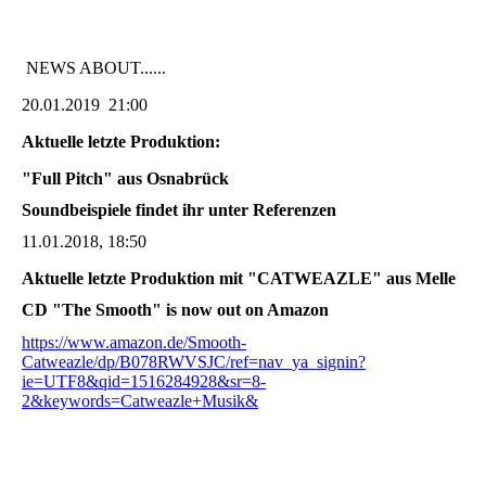
NEWS ABOUT......
20.01.2019 21:00
Aktuelle letzte Produktion:
"Full Pitch" aus Osnabrück
Soundbeispiele findet ihr unter Referenzen
11.01.2018, 18:50
Aktuelle letzte Produktion mit "CATWEAZLE" aus Melle
CD "The Smooth" is now out on Amazon
https://www.amazon.de/Smooth-
Catweazle/dp/B078RWVSJC/ref=nav_ya_signin?
ie=UTF8&qid=1516284928&sr=8-
2&keywords=Catweazle+Musik&