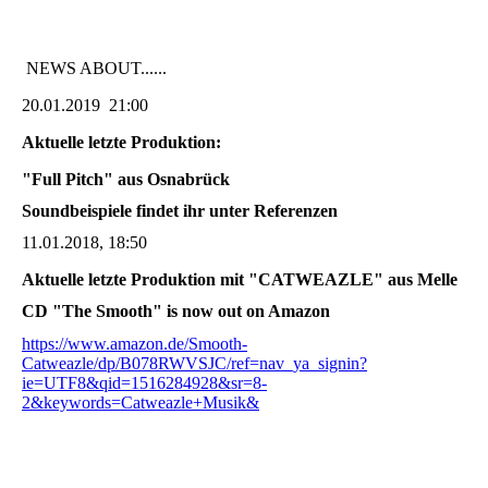
NEWS ABOUT......
20.01.2019 21:00
Aktuelle letzte Produktion:
"Full Pitch" aus Osnabrück
Soundbeispiele findet ihr unter Referenzen
11.01.2018, 18:50
Aktuelle letzte Produktion mit "CATWEAZLE" aus Melle
CD "The Smooth" is now out on Amazon
https://www.amazon.de/Smooth-
Catweazle/dp/B078RWVSJC/ref=nav_ya_signin?
ie=UTF8&qid=1516284928&sr=8-
2&keywords=Catweazle+Musik&