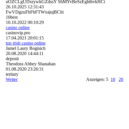
uOZCLgUDxrywkGZdssY ShMYvBeSzEghtbvkHCi
26.10.2025
12:31:43
FwVDgzuFbFbFTWxajujBChi
10best
10.10.2022
00:10:29
casino online
casinovip.pro
17.04.2021
20:01:15
top irish casino online
Jamel Laury Bogisich
20.08.2020
14:44:11
deposit
Theodora Abbey Shanahan
01.08.2020
23:26:31
tertiary
Weiter
Anzeigen: 5
10
20