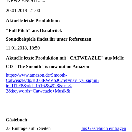
NEWS ABOUT......
20.01.2019 21:00
Aktuelle letzte Produktion:
"Full Pitch" aus Osnabrück
Soundbeispiele findet ihr unter Referenzen
11.01.2018, 18:50
Aktuelle letzte Produktion mit "CATWEAZLE" aus Melle
CD "The Smooth" is now out on Amazon
https://www.amazon.de/Smooth-
Catweazle/dp/B078RWVSJC/ref=nav_ya_signin?
ie=UTF8&qid=1516284928&sr=8-
2&keywords=Catweazle+Musik&
Gästebuch
23 Einträge auf 5 Seiten
Ins Gästebuch eintragen