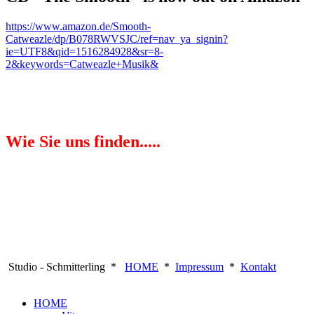
https://www.amazon.de/Smooth-
Catweazle/dp/B078RWVSJC/ref=nav_ya_signin?
ie=UTF8&qid=1516284928&sr=8-
2&keywords=Catweazle+Musik&
Wie Sie uns finden.....
Studio - Schmitterling *
HOME
*
Impressum
*
Kontakt
HOME