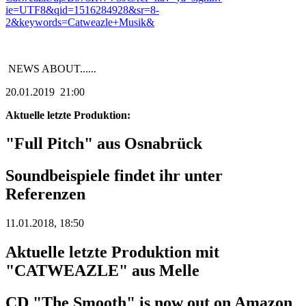
ie=UTF8&qid=1516284928&sr=8-
2&keywords=Catweazle+Musik&
NEWS ABOUT......
20.01.2019 21:00
Aktuelle letzte Produktion:
"Full Pitch" aus Osnabrück
Soundbeispiele findet ihr unter
Referenzen
11.01.2018, 18:50
Aktuelle letzte Produktion mit
"CATWEAZLE" aus Melle
CD "The Smooth" is now out on Amazon