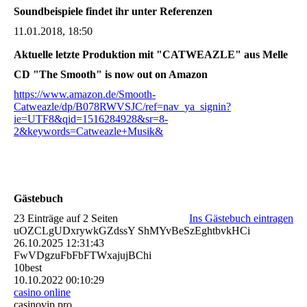
Soundbeispiele findet ihr unter Referenzen
11.01.2018, 18:50
Aktuelle letzte Produktion mit "CATWEAZLE" aus Melle
CD "The Smooth" is now out on Amazon
https://www.amazon.de/Smooth-
Catweazle/dp/B078RWVSJC/ref=nav_ya_signin?
ie=UTF8&qid=1516284928&sr=8-
2&keywords=Catweazle+Musik&
Gästebuch
23 Einträge auf 2 Seiten
Ins Gästebuch eintragen
uOZCLgUDxrywkGZdssY ShMYvBeSzEghtbvkHCi
26.10.2025
12:31:43
FwVDgzuFbFbFTWxajujBChi
10best
10.10.2022
00:10:29
casino online
casinovip.pro