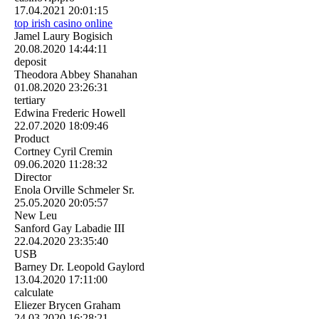
17.04.2021
20:01:15
top irish casino online
Jamel Laury Bogisich
20.08.2020
14:44:11
deposit
Theodora Abbey Shanahan
01.08.2020
23:26:31
tertiary
Edwina Frederic Howell
22.07.2020
18:09:46
Product
Cortney Cyril Cremin
09.06.2020
11:28:32
Director
Enola Orville Schmeler Sr.
25.05.2020
20:05:57
New Leu
Sanford Gay Labadie III
22.04.2020
23:35:40
USB
Barney Dr. Leopold Gaylord
13.04.2020
17:11:00
calculate
Eliezer Brycen Graham
24.03.2020
16:28:21