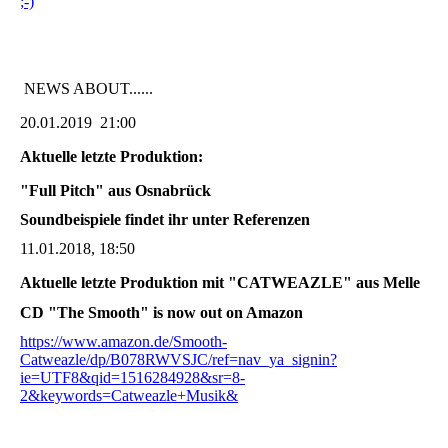
;-)
NEWS ABOUT......
20.01.2019 21:00
Aktuelle letzte Produktion:
"Full Pitch" aus Osnabrück
Soundbeispiele findet ihr unter Referenzen
11.01.2018, 18:50
Aktuelle letzte Produktion mit "CATWEAZLE" aus Melle
CD "The Smooth" is now out on Amazon
https://www.amazon.de/Smooth-
Catweazle/dp/B078RWVSJC/ref=nav_ya_signin?
ie=UTF8&qid=1516284928&sr=8-
2&keywords=Catweazle+Musik&