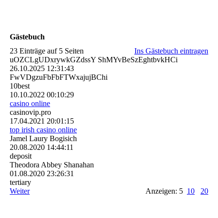
Gästebuch
23 Einträge auf 5 Seiten
Ins Gästebuch eintragen
uOZCLgUDxrywkGZdssY ShMYvBeSzEghtbvkHCi
26.10.2025
12:31:43
FwVDgzuFbFbFTWxajujBChi
10best
10.10.2022
00:10:29
casino online
casinovip.pro
17.04.2021
20:01:15
top irish casino online
Jamel Laury Bogisich
20.08.2020
14:44:11
deposit
Theodora Abbey Shanahan
01.08.2020
23:26:31
tertiary
Weiter
Anzeigen: 5
10
20