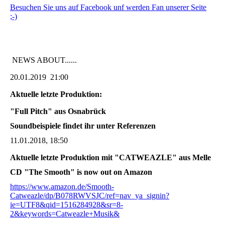
Besuchen Sie uns auf Facebook unf werden Fan unserer Seite
;-)
NEWS ABOUT......
20.01.2019 21:00
Aktuelle letzte Produktion:
"Full Pitch" aus Osnabrück
Soundbeispiele findet ihr unter Referenzen
11.01.2018, 18:50
Aktuelle letzte Produktion mit "CATWEAZLE" aus Melle
CD "The Smooth" is now out on Amazon
https://www.amazon.de/Smooth-
Catweazle/dp/B078RWVSJC/ref=nav_ya_signin?
ie=UTF8&qid=1516284928&sr=8-
2&keywords=Catweazle+Musik&