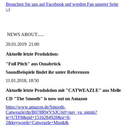
Besuchen Sie uns auf Facebook unf werden Fan unserer Seite
;-)
NEWS ABOUT......
20.01.2019 21:00
Aktuelle letzte Produktion:
"Full Pitch" aus Osnabrück
Soundbeispiele findet ihr unter Referenzen
11.01.2018, 18:50
Aktuelle letzte Produktion mit "CATWEAZLE" aus Melle
CD "The Smooth" is now out on Amazon
https://www.amazon.de/Smooth-
Catweazle/dp/B078RWVSJC/ref=nav_ya_signin?
ie=UTF8&qid=1516284928&sr=8-
2&keywords=Catweazle+Musik&