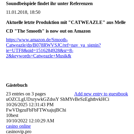
Soundbeispiele findet ihr unter Referenzen
11.01.2018, 18:50
Aktuelle letzte Produktion mit "CATWEAZLE" aus Melle
CD "The Smooth" is now out on Amazon
https://www.amazon.de/Smooth-
Catweazle/dp/B078RWVSJC/ref=nav_ya_signin?
ie=UTF8&qid=1516284928&sr=8-
2&keywords=Catweazle+Musik&
Gästebuch
23 entries on 3 pages
Add new entry to guestbook
uOZCLgUDxrywkGZdssY ShMYvBeSzEghtbvkHCi
10/26/2025
12:31:43 PM
FwVDgzuFbFbFTWxajujBChi
10best
10/10/2022
12:10:29 AM
casino online
casinovip.pro