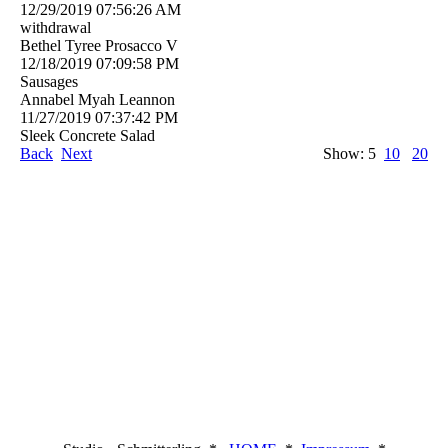
12/29/2019
07:56:26 AM
withdrawal
Bethel Tyree Prosacco V
12/18/2019
07:09:58 PM
Sausages
Annabel Myah Leannon
11/27/2019
07:37:42 PM
Sleek Concrete Salad
Back
Next
Show: 5
10
20