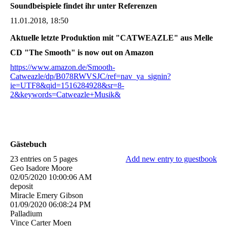
Soundbeispiele findet ihr unter Referenzen
11.01.2018, 18:50
Aktuelle letzte Produktion mit "CATWEAZLE" aus Melle
CD "The Smooth" is now out on Amazon
https://www.amazon.de/Smooth-
Catweazle/dp/B078RWVSJC/ref=nav_ya_signin?
ie=UTF8&qid=1516284928&sr=8-
2&keywords=Catweazle+Musik&
Gästebuch
23 entries on 5 pages
Add new entry to guestbook
Geo Isadore Moore
02/05/2020
10:00:06 AM
deposit
Miracle Emery Gibson
01/09/2020
06:08:24 PM
Palladium
Vince Carter Moen