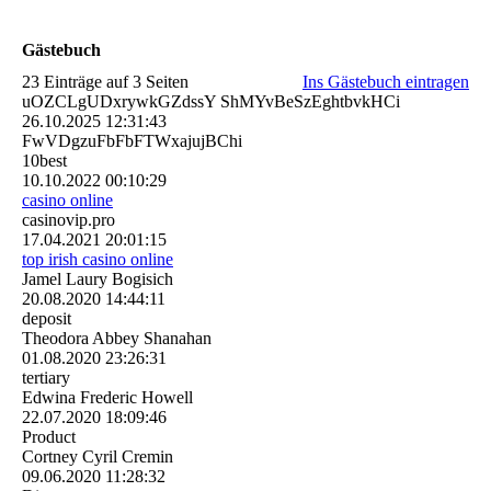
Gästebuch
23 Einträge auf 3 Seiten
Ins Gästebuch eintragen
uOZCLgUDxrywkGZdssY ShMYvBeSzEghtbvkHCi
26.10.2025
12:31:43
FwVDgzuFbFbFTWxajujBChi
10best
10.10.2022
00:10:29
casino online
casinovip.pro
17.04.2021
20:01:15
top irish casino online
Jamel Laury Bogisich
20.08.2020
14:44:11
deposit
Theodora Abbey Shanahan
01.08.2020
23:26:31
tertiary
Edwina Frederic Howell
22.07.2020
18:09:46
Product
Cortney Cyril Cremin
09.06.2020
11:28:32