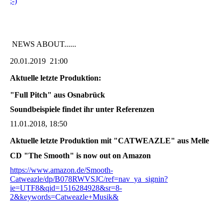
;-)
NEWS ABOUT......
20.01.2019 21:00
Aktuelle letzte Produktion:
"Full Pitch" aus Osnabrück
Soundbeispiele findet ihr unter Referenzen
11.01.2018, 18:50
Aktuelle letzte Produktion mit "CATWEAZLE" aus Melle
CD "The Smooth" is now out on Amazon
https://www.amazon.de/Smooth-
Catweazle/dp/B078RWVSJC/ref=nav_ya_signin?
ie=UTF8&qid=1516284928&sr=8-
2&keywords=Catweazle+Musik&