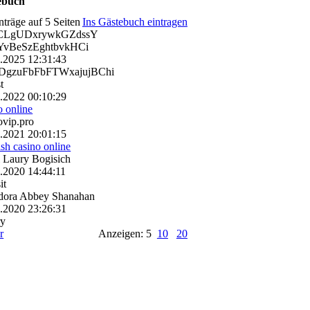
ebuch
nträge auf 5 Seiten
Ins Gästebuch eintragen
CLgUDxrywkGZdssY
vBeSzEghtbvkHCi
0.2025
12:31:43
gzuFbFbFTWxajujBChi
t
0.2022
00:10:29
o online
ovip.pro
4.2021
20:01:15
rish casino online
 Laury Bogisich
8.2020
14:44:11
it
dora Abbey Shanahan
8.2020
23:26:31
ry
r
Anzeigen: 5
10
20