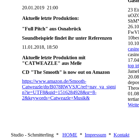
Gäst
20.01.2019 21:00
23 Ei
uOZ
Aktuelle letzte Produktion:
ShMY
26.1
"Full Pitch" aus Osnabrück
FwVD
10bes
Soundbeispiele findet ihr unter Referenzen
10.1
11.01.2018, 18:50
casin
casin
Aktuelle letzte Produktion mit
17.0
"CATWEAZLE" aus Melle
top i
Jamel
CD "The Smooth" is now out on Amazon
20.0
https://www.amazon.de/Smooth-
depos
Catweazle/dp/B078RWVSJC/ref=nav_ya_signi
Theo
n?ie=UTF8&qid=1516284928&sr=8-
01.0
2&keywords=Catweazle+Musik&
tertia
Weite
Studio - Schmitterling *
HOME
*
Impressum
*
Kontakt