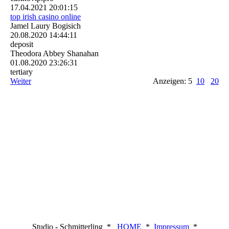
17.04.2021
20:01:15
top irish casino online
Jamel Laury Bogisich
20.08.2020
14:44:11
deposit
Theodora Abbey Shanahan
01.08.2020
23:26:31
tertiary
Weiter
Anzeigen: 5
10
20
Studio - Schmitterling *
HOME
*
Impressum
*