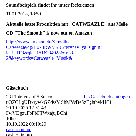
Soundbeispiele findet ihr unter Referenzen
11.01.2018, 18:50
Aktuelle letzte Produktion mit "CATWEAZLE" aus Melle
CD "The Smooth" is now out on Amazon
https://www.amazon.de/Smooth-
Catweazle/dp/B078RWVSJC/ref=nav_ya_signin?
ie=UTF8&qid=1516284928&sr=8-
2&keywords=Catweazle+Musik&
Gästebuch
23 Einträge auf 5 Seiten
Ins Gästebuch eintragen
uOZCLgUDxrywkGZdssY ShMYvBeSzEghtbvkHCi
26.10.2025
12:31:43
FwVDgzuFbFbFTWxajujBChi
10best
10.10.2022
00:10:29
casino online
casinovip.pro