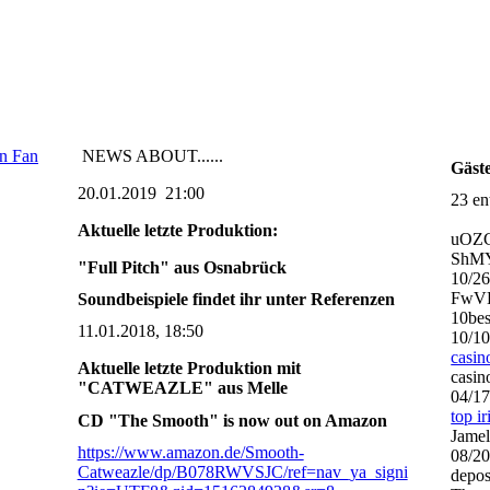
en Fan
NEWS ABOUT......
Gäst
20.01.2019 21:00
23 en
Aktuelle letzte Produktion:
uOZ
ShMY
"Full Pitch" aus Osnabrück
10/2
FwVD
Soundbeispiele findet ihr unter Referenzen
10bes
11.01.2018, 18:50
10/1
casin
Aktuelle letzte Produktion mit
casin
"CATWEAZLE" aus Melle
04/1
top i
CD "The Smooth" is now out on Amazon
Jamel
https://www.amazon.de/Smooth-
08/2
Catweazle/dp/B078RWVSJC/ref=nav_ya_signi
depos