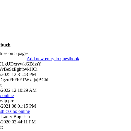
ebuch
tries on 5 pages
Add new entry to guestbook
CLgUDxrywkGZdssY
vBeSzEghtbvkHCi
6/2025
12:31:43 PM
gzuFbFbFTWxajujBChi
t
0/2022
12:10:29 AM
o online
ovip.pro
7/2021
08:01:15 PM
rish casino online
 Laury Bogisich
0/2020
02:44:11 PM
it