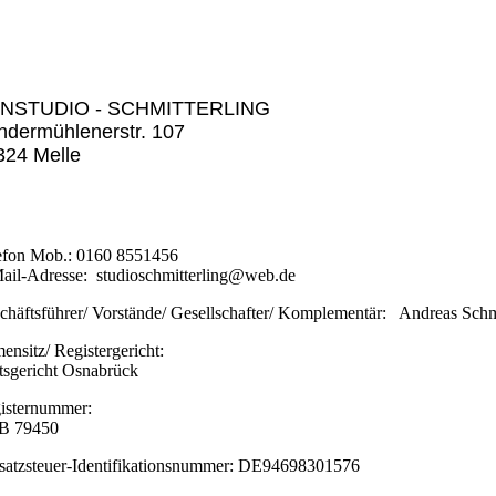
NSTUDIO - SCHMITTERLING
ndermühlenerstr. 107
324 Melle
efon Mob.: 0160 8551456
ail-Adresse: studioschmitterling@web.de
chäftsführer/ Vorstände/ Gesellschafter/ Komplementär: Andreas Sch
mensitz/ Registergericht:
sgericht Osnabrück
isternummer:
B 79450
atzsteuer-Identifikationsnummer: DE94698301576