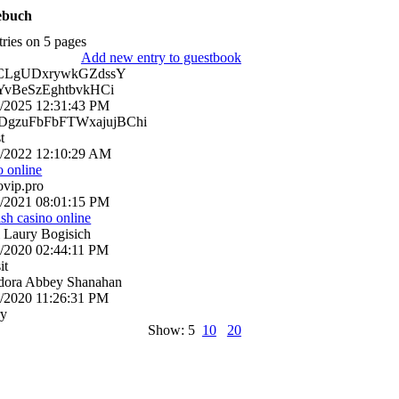
ebuch
tries on 5 pages
Add new entry to guestbook
CLgUDxrywkGZdssY
vBeSzEghtbvkHCi
6/2025
12:31:43 PM
gzuFbFbFTWxajujBChi
t
0/2022
12:10:29 AM
o online
ovip.pro
7/2021
08:01:15 PM
rish casino online
 Laury Bogisich
0/2020
02:44:11 PM
it
dora Abbey Shanahan
1/2020
11:26:31 PM
ry
Show: 5
10
20