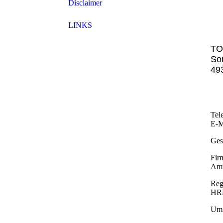
Disclaimer
LINKS
TO
So
49
Tel
E-M
Ges
Fir
Amt
Reg
HR
Ums