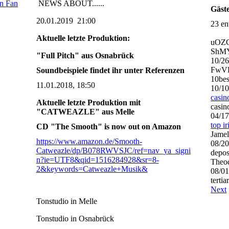
en Fan
NEWS ABOUT......
Gäst
20.01.2019 21:00
23 en
Aktuelle letzte Produktion:
uOZ
ShMY
"Full Pitch" aus Osnabrück
10/2
FwVD
Soundbeispiele findet ihr unter Referenzen
10bes
11.01.2018, 18:50
10/1
casin
Aktuelle letzte Produktion mit
casin
"CATWEAZLE" aus Melle
04/1
top i
CD "The Smooth" is now out on Amazon
Jamel
https://www.amazon.de/Smooth-
08/2
Catweazle/dp/B078RWVSJC/ref=nav_ya_signi
depos
n?ie=UTF8&qid=1516284928&sr=8-
Theo
2&keywords=Catweazle+Musik&
08/0
tertia
Next
Tonstudio in Melle
Tonstudio in Osnabrück